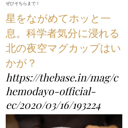
ぜひそちらまで！
星をながめてホッと一
息。科学者気分に浸れる
北の夜空マグカップはい
かが？
https://thebase.in/mag/c
hemodayo-official-
ec/2020/03/16/193224