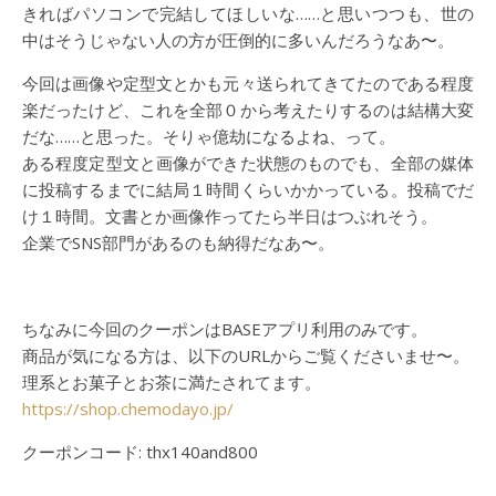
きればパソコンで完結してほしいな……と思いつつも、世の
中はそうじゃない人の方が圧倒的に多いんだろうなあ〜。
今回は画像や定型文とかも元々送られてきてたのである程度
楽だったけど、これを全部０から考えたりするのは結構大変
だな……と思った。そりゃ億劫になるよね、って。
ある程度定型文と画像ができた状態のものでも、全部の媒体
に投稿するまでに結局１時間くらいかかっている。投稿でだ
け１時間。文書とか画像作ってたら半日はつぶれそう。
企業でSNS部門があるのも納得だなあ〜。
ちなみに今回のクーポンはBASEアプリ利用のみです。
商品が気になる方は、以下のURLからご覧くださいませ〜。
理系とお菓子とお茶に満たされてます。
https://shop.chemodayo.jp/
クーポンコード: thx140and800