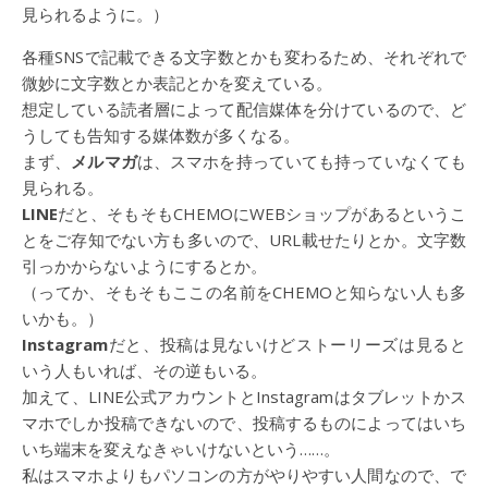
見られるように。）
各種SNSで記載できる文字数とかも変わるため、それぞれで
微妙に文字数とか表記とかを変えている。
想定している読者層によって配信媒体を分けているので、ど
うしても告知する媒体数が多くなる。
まず、
メルマガ
は、スマホを持っていても持っていなくても
見られる。
LINE
だと、そもそもCHEMOにWEBショップがあるというこ
とをご存知でない方も多いので、URL載せたりとか。文字数
引っかからないようにするとか。
（ってか、そもそもここの名前をCHEMOと知らない人も多
いかも。）
Instagram
だと、投稿は見ないけどストーリーズは見ると
いう人もいれば、その逆もいる。
加えて、LINE公式アカウントとInstagramはタブレットかス
マホでしか投稿できないので、投稿するものによってはいち
いち端末を変えなきゃいけないという……。
私はスマホよりもパソコンの方がやりやすい人間なので、で