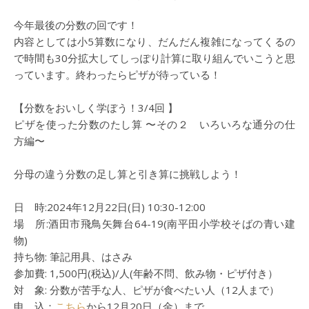
今年最後の分数の回です！
内容としては小5算数になり、だんだん複雑になってくるの
で時間も30分拡大してしっぽり計算に取り組んでいこうと思
っています。終わったらピザが待っている！
【分数をおいしく学ぼう！3/4回 】
ピザを使った分数のたし算 〜その２ いろいろな通分の仕
方編〜
分母の違う分数の足し算と引き算に挑戦しよう！
日 時:2024年12月22日(日) 10:30-12:00
場 所:酒田市飛鳥矢舞台64-19(南平田小学校そばの青い建
物)
持ち物: 筆記用具、はさみ
参加費: 1,500円(税込)/人(年齢不問、飲み物・ピザ付き）
対 象: 分数が苦手な人、ピザが食べたい人（12人まで）
申 込：
こちら
から12月20日（金）まで